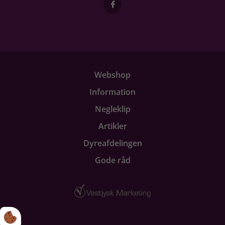
Webshop
Information
Negleklip
Artikler
Dyreafdelingen
Gode råd