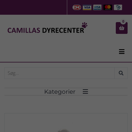
0


Kategorier
