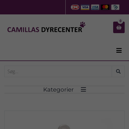
0


Kategorier
