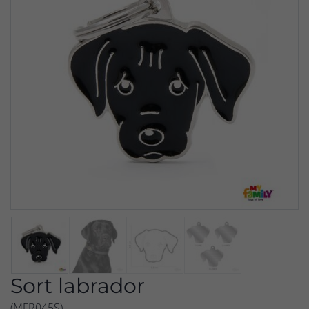
Sort labrador
(MFR045S)