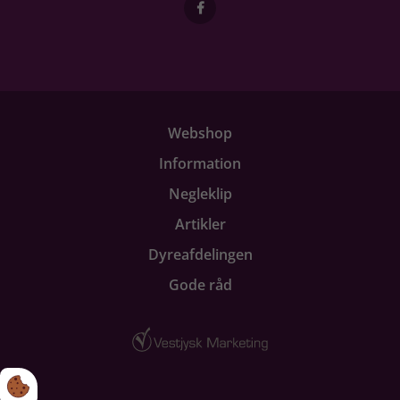
Webshop
Information
Negleklip
Artikler
Dyreafdelingen
Gode råd