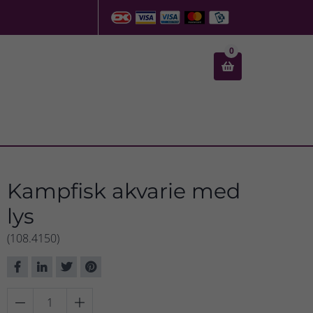
0

Kampfisk akvarie med
lys
(108.4150)

