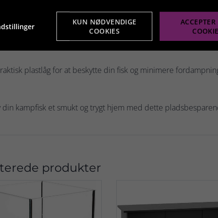
lasakvarie.
KUN NØDVENDIGE
ACCEPTER 
dstillinger
COOKIES
COOKI
ED-lampe for optimal belysning og fremhævning af din fisk.
raktisk plastlåg for at beskytte din fisk og minimere fordampnin
 din kampfisk et smukt og trygt hjem med dette pladsbesparen
terede produkter