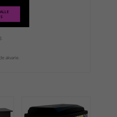
ALLE
ES
g.
de akvarie.