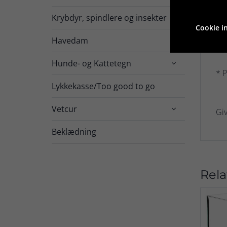
Krybdyr, spindlere og insekter
* G

Cookie in
Havedam

* L
Hunde- og Kattetegn

* P
Lykkekasse/Too good to go
Vetcur

Giv
Beklædning
Rela