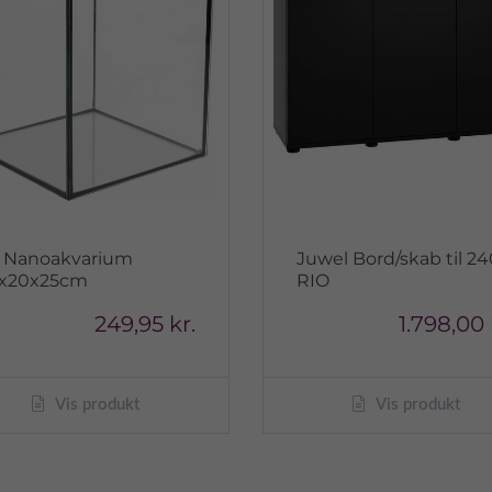
l Nanoakvarium
Juwel Bord/skab til 2
x20x25cm
RIO
249,95 kr.
1.798,00 
Vis produkt
Vis produkt