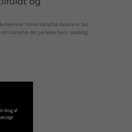
ilfuldt og
erhjemme? Vores Kampfisk Akvarie er det
ive din kampfisk det perfekte hjem, samtidig
vandmiljøer.
ler stuen.
in brug af
mæssige