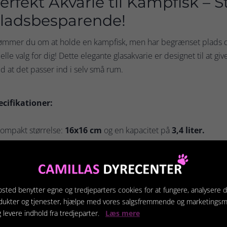
erfekt Akvarie til Kampfisk – St
ladsbesparende!
ømmer du om at holde en kampfisk, men har begrænset plads d
elle valg for dig! Dette elegante glasakvarie er designet til at g
 at det passer ind i selv små rum.
ecifikationer:
ompakt størrelse:
16x16 cm
og en kapacitet på
3,4 liter.
erfekt til en enkelt kampfisk, som naturligt er tilpasset mindre 
tilfuldt design, der passer perfekt til både kontoret, værelset el
sted benytter egne og tredjeparters cookies for at fungere, analysere d
dukter og tjenester, hjælpe med vores salgsfremmende og marketings
g levere indhold fra tredjeparter.
Læs mere
kluderet i pakken: