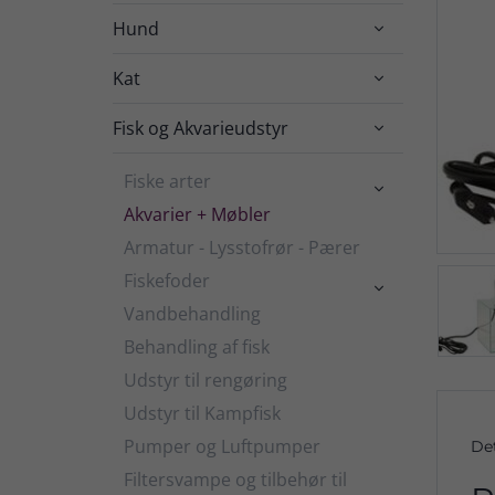
Hund

Kat

Fisk og Akvarieudstyr

Fiske arter

Akvarier + Møbler
Armatur - Lysstofrør - Pærer
Fiskefoder

Vandbehandling
Behandling af fisk
Udstyr til rengøring
Udstyr til Kampfisk
Pumper og Luftpumper
De
Filtersvampe og tilbehør til