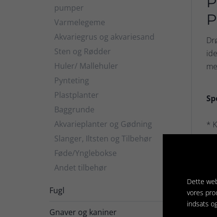
P
pumper
P
Varmelegeme
Akvariegrus og akvariesand
Dr
Sten og Rødder
ide
Huler/ Mallehuler
med
Pynteting
Plastplanter
Sp
Baggrunde
Akvarieplanter og Gødning
* K
Slanger, Iltsten og Tilbehør
* P
Føde/Ynglebokse
Andet tilbehør
* S
Dette web
Fugl

vores pro
indsats o
In
Gnaver og kaniner
