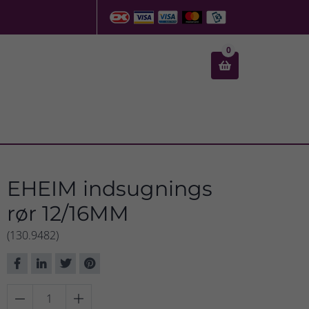
0

EHEIM indsugnings
rør 12/16MM
(130.9482)

