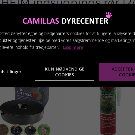
HEIM indsugnings rør 1
EIM indsugnings rør 12/16MM
sted benytter egne og tredjeparters cookies for at fungere, analysere d
dukter og tjenester, hjælpe med vores salgsfremmende og marketings
g levere indhold fra tredjeparter.
Læs mere
terede produkter
KUN NØDVENDIGE
ACCEPTER 
dstillinger
COOKIES
COOKI