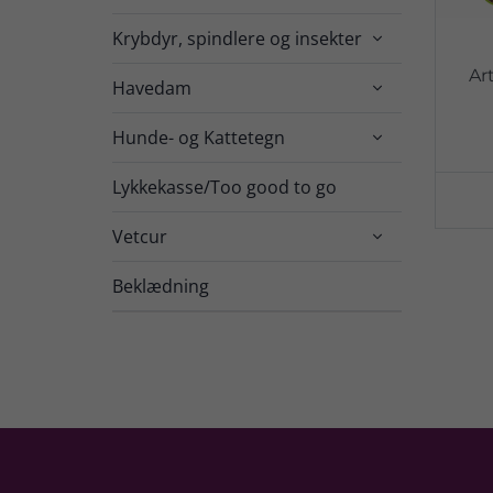
Krybdyr, spindlere og insekter

Ar
Havedam

Hunde- og Kattetegn

Lykkekasse/Too good to go
Vetcur

Beklædning