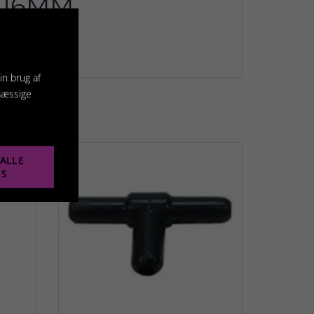
2/16MM
in brug af
mæssige
ALLE
ES