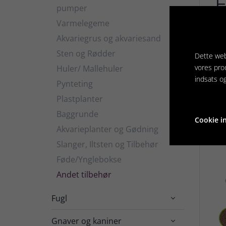
E
pumper
Varmelegeme
EH
Akvariegrus og akvariesand
Sten og Rødder
Dette web
vores pro
Huler/ Mallehuler
indsats o
Pynteting
Rela
Plastplanter
Baggrunde
Cookie in
Akvarieplanter og Gødning
Slanger, Iltsten og Tilbehør
Føde/Ynglebokse
Andet tilbehør
Fugl

Gnaver og kaniner
