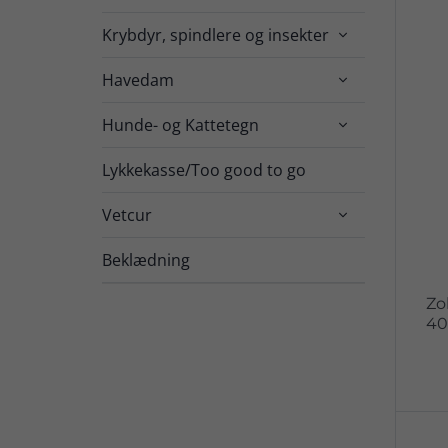
Krybdyr, spindlere og insekter

Havedam

Hunde- og Kattetegn

Lykkekasse/Too good to go
Vetcur

Beklædning
Zol
4