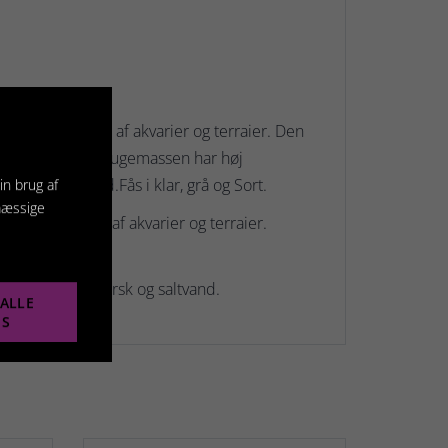
iklet til samling af akvarier og terraier. Den
 optimal styrke. Fugemassen har høj
nd og havvand.Fås i klar, grå og Sort.
in brug af
mæssige
let til samling af akvarier og terraier.
timal styrke.
r samt både fersk og saltvand.
ALLE
ES