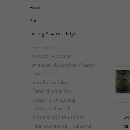
Hund

Kat

Fisk og Akvarieudstyr

Fiske arter

Akvarier + Møbler
Armatur - Lysstofrør - Pærer
Fiskefoder

Vandbehandling
Behandling af fisk
Udstyr til rengøring
Udstyr til Kampfisk
Pumper og Luftpumper
De
Filtersvampe og tilbehør til
Sil