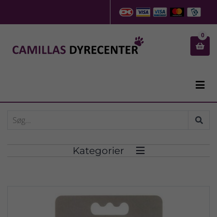
0


Kategorier
