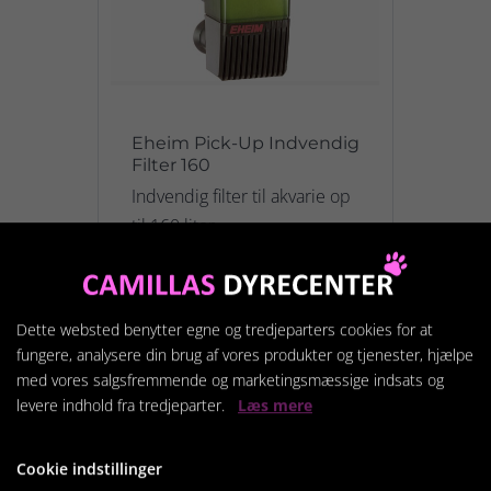
Eheim Pick-Up Indvendig
Filter 160
Indvendig filter til akvarie op
til 160 liter
469,95 kr.
Dette websted benytter egne og tredjeparters cookies for at
fungere, analysere din brug af vores produkter og tjenester, hjælpe
Vis produkt
med vores salgsfremmende og marketingsmæssige indsats og
levere indhold fra tredjeparter.
Læs mere
Cookie indstillinger