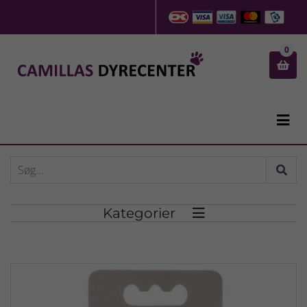
0


Kategorier
