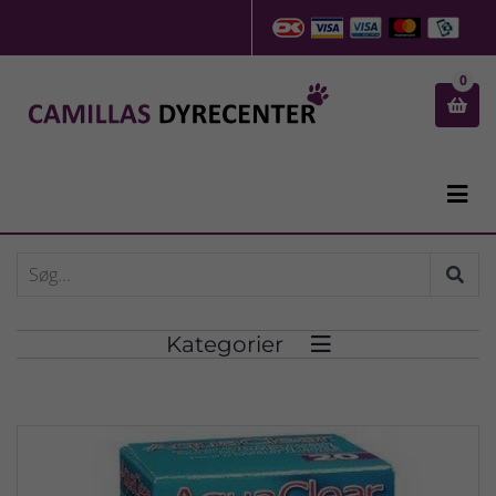
0


Kategorier
