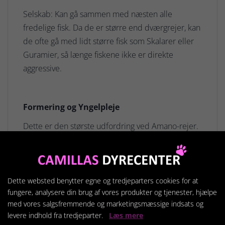
Selskab: Kan gå sammen med næsten alle
fredelige fisk. Da de er større end dværgrejer, kan
de ofte gå med lidt større fisk som Skalarer eller
Guramier, så længe fiskene ikke er direkte
aggressive.
Formering og Yngelpleje
Dette er den største udfordring ved Amano-rejer.
Formering: Hunnen bærer ofte masser af små æg,
men larverne kræver brakvand/saltvand for at
udvikle sig.
Dette websted benytter egne og tredjeparters cookies for at
Opdræt: Det er ekstremt kompliceret at opdrætte
fungere, analysere din brug af vores produkter og tjenester, hjælpe
med vores salgsfremmende og marketingsmæssige indsats og
dem i fangeskab, da larverne skal flyttes gennem
levere indhold fra tredjeparter.
Læs mere
forskellige saltholdigheder. Derfor er de fleste