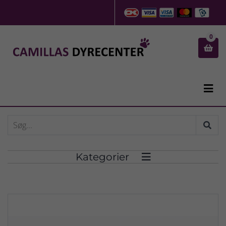
0


Kategorier
