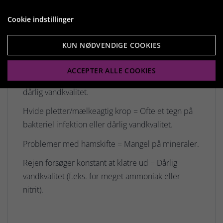
Amano-rejer i butikkerne vildtfangede eller
Cookie indstillinger
opdrættet professionelt.
KUN NØDVENDIGE COOKIES
Typiske sygdomstegn
ACCEPTER ALLE COOKIES
De er meget robuste, men reagerer hurtigt på
dårlig vandkvalitet.
Hvide pletter/mælkeagtig krop = Ofte et tegn på
bakteriel infektion eller dårlig vandkvalitet.
Problemer med hamskifte = Mangel på mineraler.
Rejen forsøger konstant at klatre ud = Dårlig
vandkvalitet (f.eks. for meget ammoniak eller
nitrit).