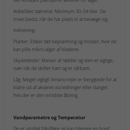
der konstant patruljerer akvariet for alger.
Anbefalet størrelse: Minimum 30–54 liter. De
trives bedst, når de har plads til at bevæge sig.
Indretning:
Planter: Elsker tæt beplantning og mosser, hvor de
kan pille mikro-alger af bladene.
Skjulesteder: Masser af rødder og sten er vigtige,
især når de skifter ham og er sårbare.
Låg: Meget vigtigt! Amano-rejer er berygtede for at
klatre ud af akvariet via ledninger eller slanger,
hvis der er den mindste åbning.
Vandparametre og Temperatur
De er utroligt hårdføre og kan tolerere en bred