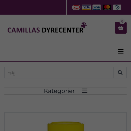
0


Kategorier
