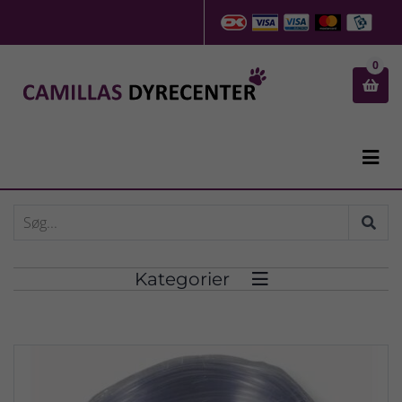
0


Kategorier
