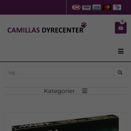
0


Kategorier
