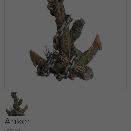
Anker
(28575)