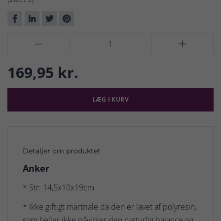


169,95 kr.
LÆG I KURV
Detaljer om produktet
Anker
* Str: 14,5x10x19cm
* Ikke giftigt martriale da den er lavet af polyresin,
som heller ikke påvirker den narturlig balance og