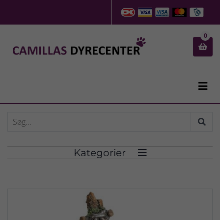
0


Kategorier
