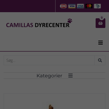
0


Kategorier
