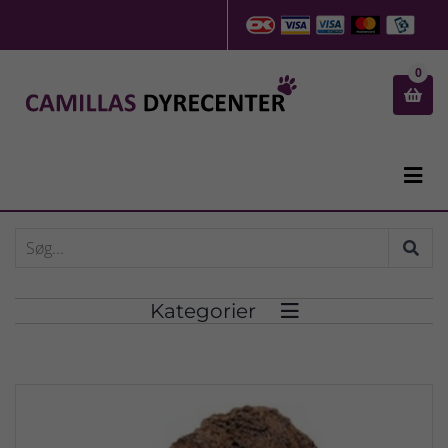
0


Kategorier
