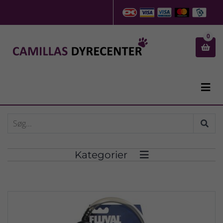
0


Kategorier
