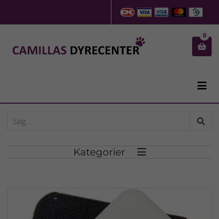
0


Kategorier
