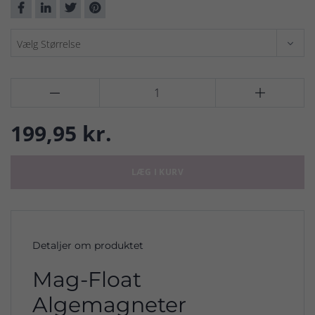


199,95 kr.
LÆG I KURV
Detaljer om produktet
Mag-Float
Algemagneter