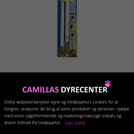
MARINA Akvarieskraber
Deluxe 30-50cm
79,95 kr.
Dette websted benytter egne og tredjeparters cookies for at
fungere, analysere din brug af vores produkter og tjenester, hjælpe
Vis produkt
med vores salgsfremmende og marketingsmæssige indsats og
levere indhold fra tredjeparter.
Læs mere