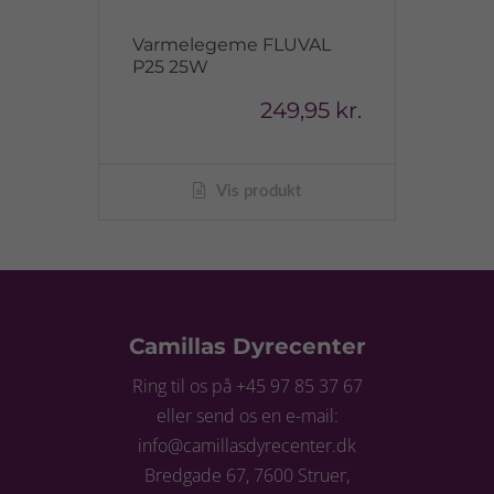
Varmelegeme FLUVAL
P25 25W
249,95 kr.
Vis produkt
Camillas Dyrecenter
Ring til os på +45 97 85 37 67
eller send os en e-mail:
info@camillasdyrecenter.dk
Bredgade 67, 7600 Struer,