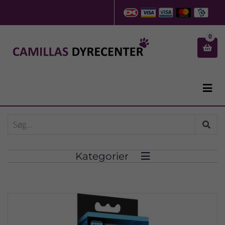
0


Kategorier
