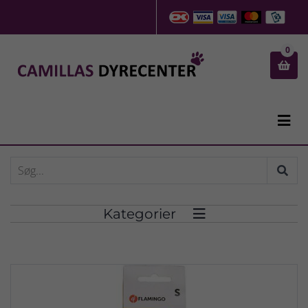
0


Kategorier
