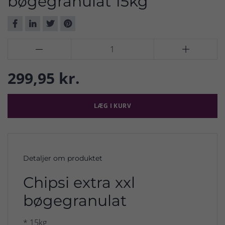
bøgegranulat 15kg


299,95 kr.
LÆG I KURV
Detaljer om produktet
Chipsi extra xxl
bøgegranulat
* 15kg