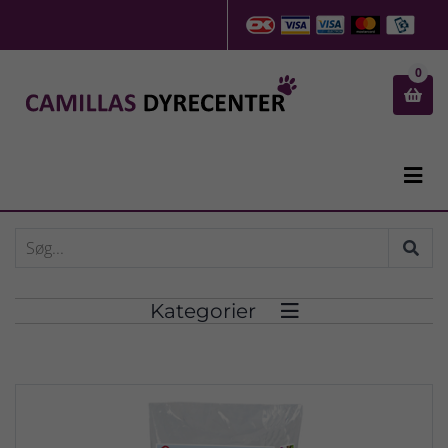
0


Kategorier
