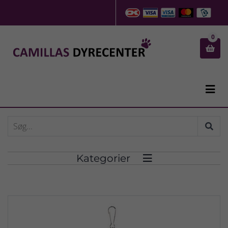
0


Kategorier
