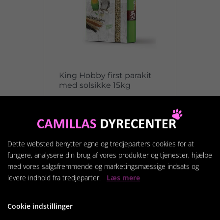
King Hobby first parakit
med solsikke 15kg
279,95 kr.
Vis produkt
Dette websted benytter egne og tredjeparters cookies for at
fungere, analysere din brug af vores produkter og tjenester, hjælpe
med vores salgsfremmende og marketingsmæssige indsats og
levere indhold fra tredjeparter.
Læs mere
Cookie indstillinger