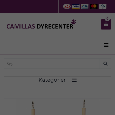
0


Kategorier
