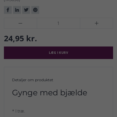


24,95 kr.
LÆG I KURV
Detaljer om produktet
Gynge med bjælde
* I træ.