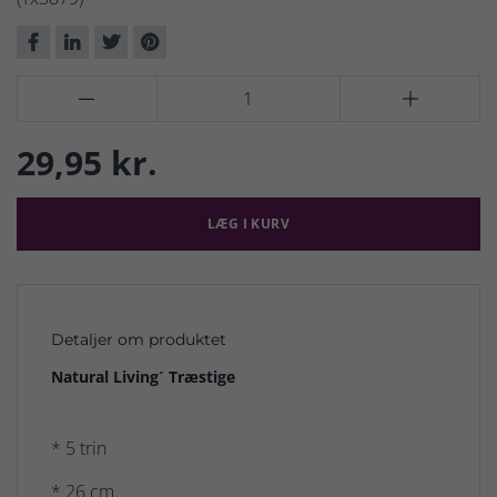


29,95 kr.
LÆG I KURV
Detaljer om produktet
Natural Living´ Træstige
* 5 trin
* 26 cm.