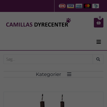
0


Kategorier
