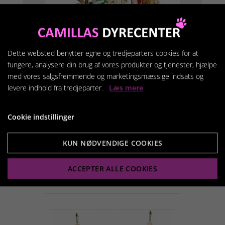
LÆS MERE OM COOKIES
Dette websted benytter egne og tredjeparters cookies for at
fungere, analysere din brug af vores produkter og tjenester, hjælpe
med vores salgsfremmende og marketingsmæssige indsats og
levere indhold fra tredjeparter.
Læs mere
COMPANION FUGLE
LEGETØJ LANTERNE 35
Cookie indstillinger
X28 CM.
89,95 kr.
KUN NØDVENDIGE COOKIES
ACCEPTER ALLE COOKIES
Vis produkt