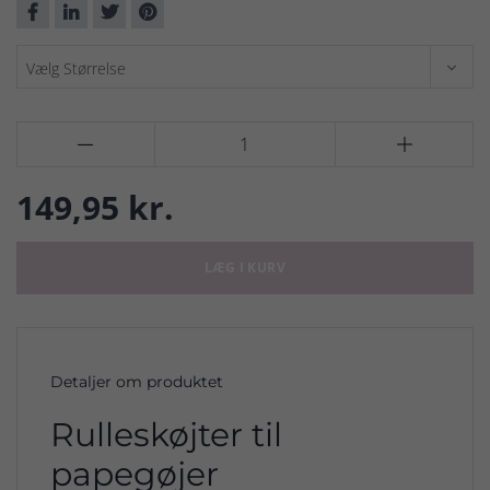


149,95 kr.
LÆG I KURV
Detaljer om produktet
Rulleskøjter til
papegøjer