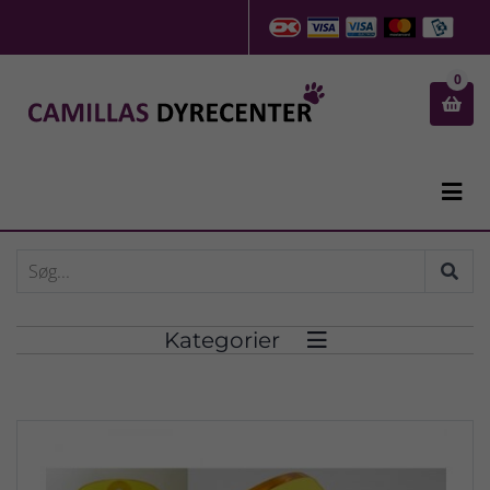
0


Kategorier
