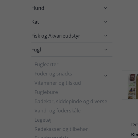
Hund

Kat

Fisk og Akvarieudstyr

Fugl

Fuglearter
Foder og snacks

Vitaminer og tilskud
Fuglebure
Badekar, siddepinde og diverse
Vand- og foderskåle
Legetøj
De
Redekasser og tilbehør
Kin