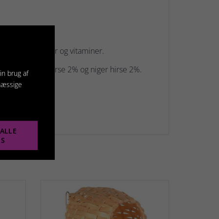
e udvalgte.
 fedt, mineraler og vitaminer.
 hirse 6%, rød hirse 2% og niger hirse 2%.
in brug af
mæssige
r går dyr i det.
ALLE
ES