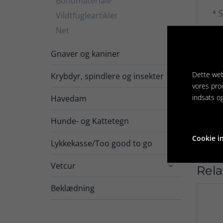
Bundmateriale
* S
Vildtfugleartikler
Net
* P
* B
Gnaver og kaniner

* I
Dette web
Krybdyr, spindlere og insekter

vores pro
* O
indsats o
Havedam

* D
Hunde- og Kattetegn

Cookie in
Lykkekasse/Too good to go
Vetcur

Rela
Beklædning