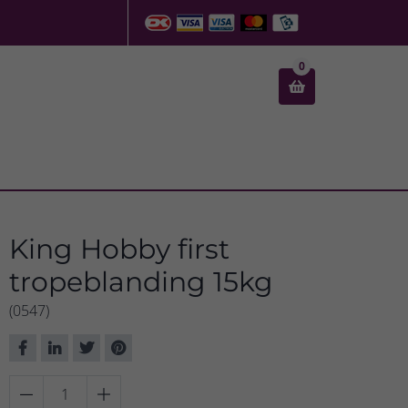
0

King Hobby first
tropeblanding 15kg
(0547)

