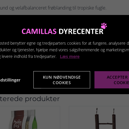
und og velafbalanceret frøblanding til tropiske fugle.
lanter og frø der indgår i blandingen er sunde, rengjorte og nøj
landingen indeholdernødvendige æggehvidestoffer, kulhydrater,
ndhold: Senegal hirse 30%, gul hirse 24%, kanariefrø 16%, algier
sted benytter egne og tredjeparters cookies for at fungere, analysere d
dukter og tjenester, hjælpe med vores salgsfremmende og marketings
pbevares tørt og køligt, gerne i en foderspand så undgår man de
g levere indhold fra tredjeparter.
Læs mere
enne vare sendes ikke.
KUN NØDVENDIGE
ACCEPTER 
dstillinger
COOKIES
COOKI
terede produkter