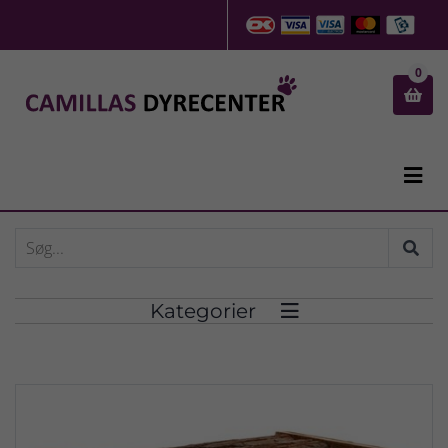
0


Kategorier
