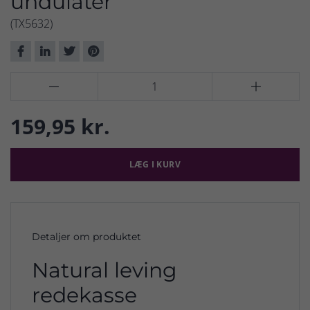
undulater
(TX5632)


159,95 kr.
LÆG I KURV
Detaljer om produktet
Natural leving
redekasse