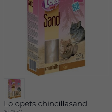
Lolopets chincillasand
(HT71051)