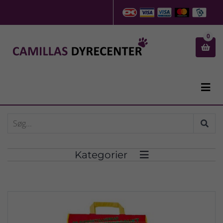
0


Kategorier
