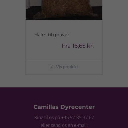
Halm til gnaver
Fra
16,65 kr.
Vis produkt
Camillas Dyrecenter
Ring til os på +45 97 85 37 67
eller send os en e-mail: