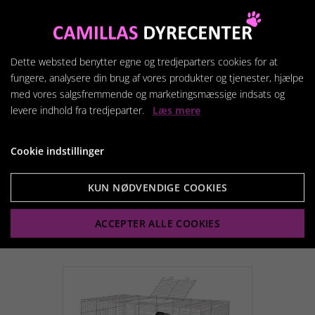
Dette websted benytter egne og tredjeparters cookies for at
fungere, analysere din brug af vores produkter og tjenester, hjælpe
med vores salgsfremmende og marketingsmæssige indsats og
levere indhold fra tredjeparter.
Læs mere
Gabry 50 gnaverbur
Cookie indstillinger
1.049,95 kr.
KUN NØDVENDIGE COOKIES
ACCEPTER ALLE COOKIES
Vis produkt