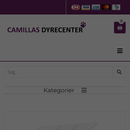
0


Kategorier
