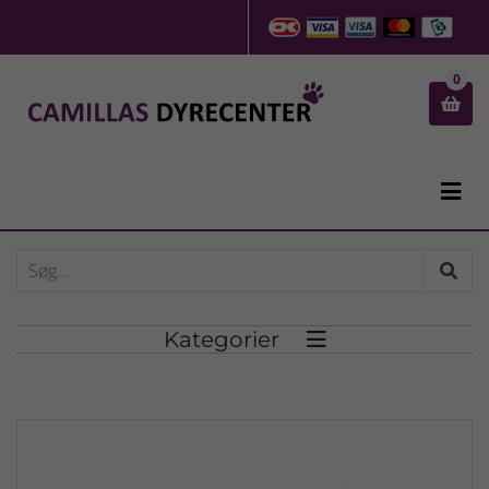
0


Kategorier
