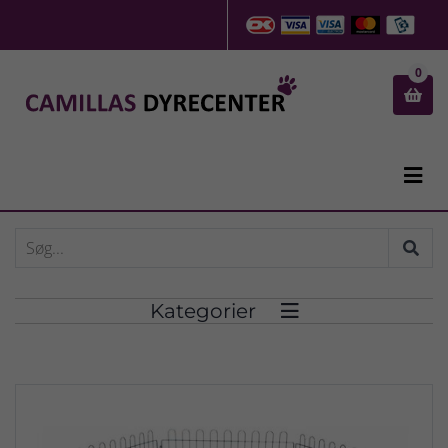
0


Kategorier
