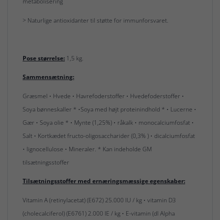
metabolisering
> Naturlige antioxidanter til støtte for immunforsvaret.
Pose størrelse:
1,5 kg.
Sammensætning:
Græsmel • Hvede • Havrefoderstoffer • Hvedefoderstoffer •
Soya bønneskaller * •Soya med højt proteinindhold * • Lucerne •
Gær • Soya olie * • Mynte (1,25%) • råkalk • monocalciumfosfat •
Salt • Kortkædet fructo-oligosaccharider (0,3% ) • dicalciumfosfat
• lignocellulose • Mineraler. * Kan indeholde GM
tilsætningsstoffer
Tilsætningsstoffer med ernæringsmæssige egenskaber:
Vitamin A (retinylacetat) (E672) 25.000 IU / kg • vitamin D3
(cholecalciferol) (E6761) 2.000 IE / kg • E-vitamin (dl Alpha