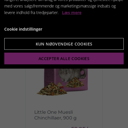
med vores salgsfremmende og marketingsmæssige indsats og
Relaterede produkter
levere indhold fra tredjeparter.
Læs mere
Cookie indstillinger
KUN NØDVENDIGE COOKIES
ACCEPTER ALLE COOKIES
Little One Muesli
Chinchillaer, 900 g