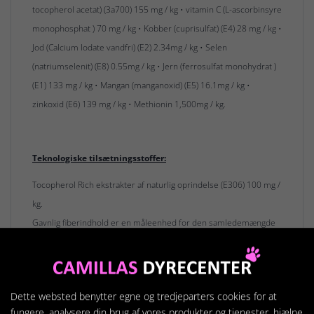
tocopherol acetat) (3a700) 155 mg / kg • vitamin C (L-ascorbinsyre
monophosphat ) 70 mg / kg • Kobber (cuprisulfat) (E4) 28 mg / kg •
Jod (Calcium Iodate vandfri) (E2) 2.34mg / kg • Selen
(natriumselenit) (E8) 0.55mg / kg • Jern (ferrosulfat monohydrat )
(E1) 133 mg / kg • Mangan (manganoxid) (E5) 16.1mg / kg •
zinkoxid (E6) 139 mg / kg • Methionin 1,500mg / kg.
Teknologiske tilsætningsstoffer:
Tocopherol Rich ekstrakter af naturlig oprindelse (E306) 100 mg /
kg.
Gavnlig fiberindhold er en måleenhed for den samledemængde
ufordøjelige og fordøjelige fibre i tørfoderet. Dette tørfoder kan
indeholde rester af nødder.
Dette websted benytter egne og tredjeparters cookies for at
fungere, analysere din brug af vores produkter og tjenester, hjælpe