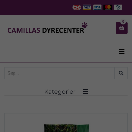
0


Kategorier
