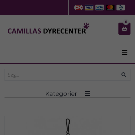
0


Kategorier
