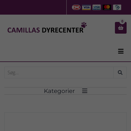
0


Kategorier
