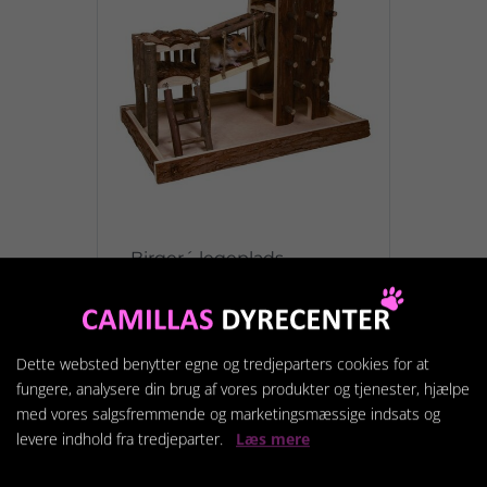
Birger´ legeplads
279,95 kr.
Dette websted benytter egne og tredjeparters cookies for at
Vis produkt
fungere, analysere din brug af vores produkter og tjenester, hjælpe
med vores salgsfremmende og marketingsmæssige indsats og
levere indhold fra tredjeparter.
Læs mere