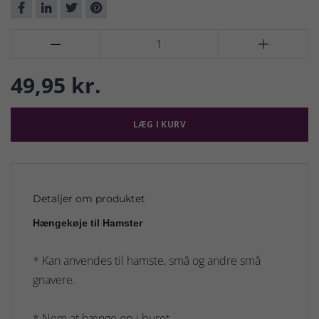


49,95 kr.
LÆG I KURV
Detaljer om produktet
Hængekøje til Hamster
* Kan anvendes til hamste, små og andre små
gnavere.
* Nem at hænge op i buret.