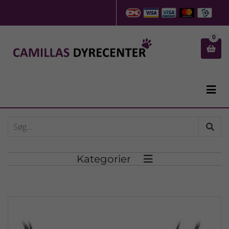
0


Kategorier
