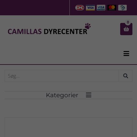
0


Kategorier
