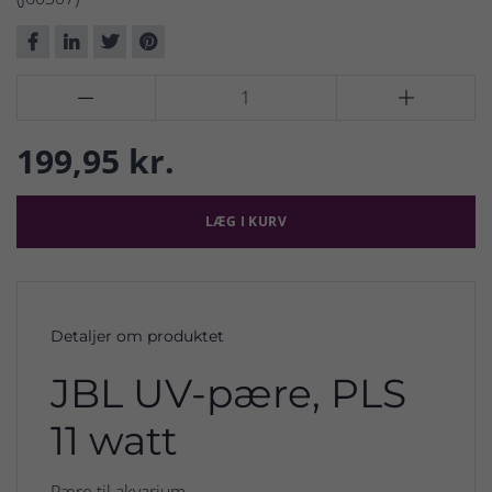


199,95 kr.
LÆG I KURV
Detaljer om produktet
JBL UV-pære, PLS
11 watt
Pære til akvarium