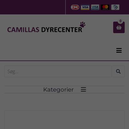
0


Kategorier
