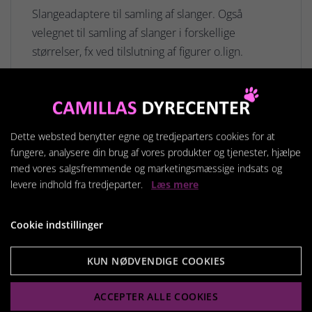
Slangeadaptere til samling af slanger. Også
velegnet til samling af slanger i forskellige
størrelser, fx ved tilslutning af figurer o.lign.
Relaterede produkter
Dette websted benytter egne og tredjeparters cookies for at
fungere, analysere din brug af vores produkter og tjenester, hjælpe
med vores salgsfremmende og marketingsmæssige indsats og
levere indhold fra tredjeparter.
Læs mere
Cookie indstillinger
KUN NØDVENDIGE COOKIES
ACCEPTER ALLE COOKIES