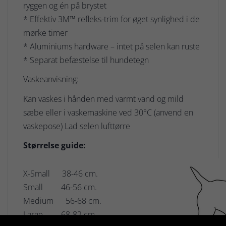
ryggen og én på brystet
* Effektiv 3M™ refleks-trim for øget synlighed i de
mørke timer
* Aluminiums hardware – intet på selen kan ruste
* Separat befæstelse til hundetegn
Vaskeanvisning:
Kan vaskes i hånden med varmt vand og mild
sæbe eller i vaskemaskine ved 30°C (anvend en
vaskepose) Lad selen lufttørre
Størrelse guide:
X-Small 38-46 cm.
Small 46-56 cm.
Medium 56-68 cm.
Large 68-82 cm.