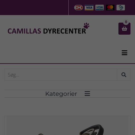
0


Kategorier
