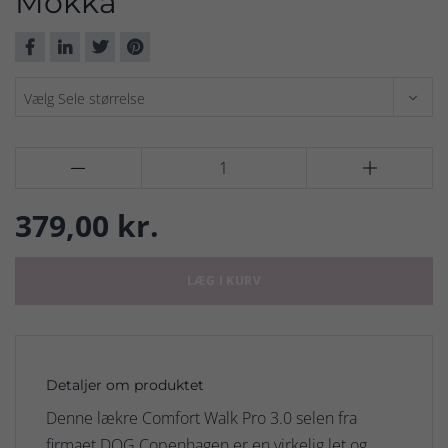
Mokka


379,00 kr.
LÆG I KURV
Detaljer om produktet
Denne lækre Comfort Walk Pro 3.0 selen fra
firmaet DOG Copenhagen er en virkelig let og