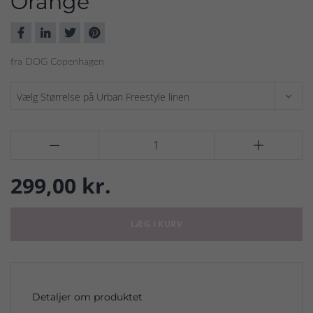
Orange
fra DOG Copenhagen


299,00 kr.
LÆG I KURV
Detaljer om produktet