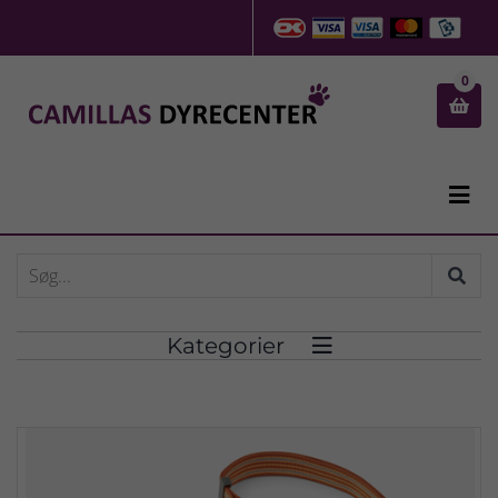
0


Kategorier
