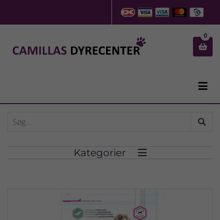
0


Kategorier
