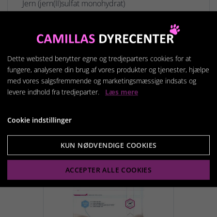
Jern (jern(II)sulfat monohydrat)
Mangan (mangansulfat monohydrat)
Zink (zinkoxid)
Selen (natriumselenit)
Dette websted benytter egne og tredjeparters cookies for at
fungere, analysere din brug af vores produkter og tjenester, hjælpe
Teknologiske tilsætningsstoffer
med vores salgsfremmende og marketingsmæssige indsats og
Natriumhexametafosfat (del af
levere indhold fra tredjeparter.
Læs mere
mineralblandingen).
Antioxidanter.
Cookie indstillinger
KUN NØDVENDIGE COOKIES
ACCEPTER ALLE COOKIES
Relaterede produkter