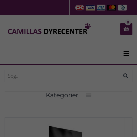
0


Kategorier
