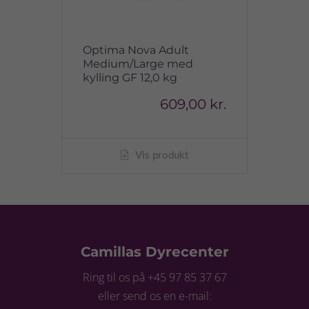
Optima Nova Adult
Medium/Large med
kylling GF 12,0 kg
609,00 kr.
Vis produkt
Camillas Dyrecenter
Ring til os på +45 97 85 37 67
eller send os en e-mail: