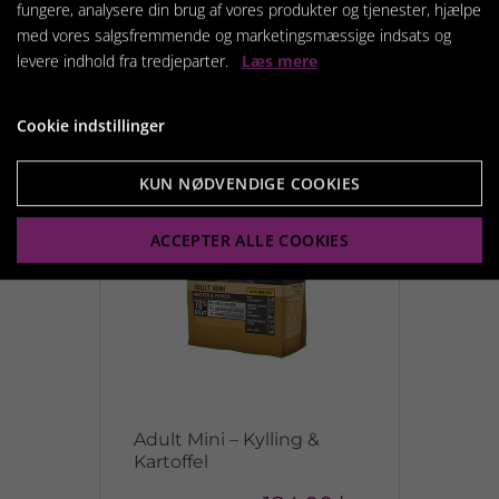
fungere, analysere din brug af vores produkter og tjenester, hjælpe
med vores salgsfremmende og marketingsmæssige indsats og
Relaterede produkter
levere indhold fra tredjeparter.
Læs mere
Cookie indstillinger
KUN NØDVENDIGE COOKIES
ACCEPTER ALLE COOKIES
Adult Mini – Kylling &
Kartoffel