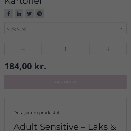
Kartoffel


184,00 kr.
LÆG I KURV
Detaljer om produktet
Adult Sensitive – Laks &