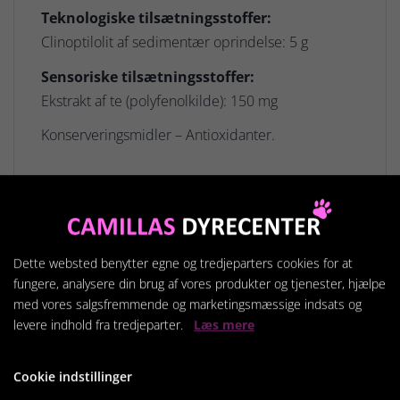
Teknologiske tilsætningsstoffer:
Clinoptilolit af sedimentær oprindelse: 5 g
Sensoriske tilsætningsstoffer:
Ekstrakt af te (polyfenolkilde): 150 mg
Konserveringsmidler – Antioxidanter.
Fodringsanvisning
Se fodertabel på pakken.
Batch- og fabriksregistreringsnummer samt
Dette websted benytter egne og tredjeparters cookies for at
udløbsdato: Se emballagen.
fungere, analysere din brug af vores produkter og tjenester, hjælpe
Opbevares køligt og tørt.
med vores salgsfremmende og marketingsmæssige indsats og
levere indhold fra tredjeparter.
Læs mere
Cookie indstillinger