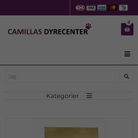
0


Kategorier
