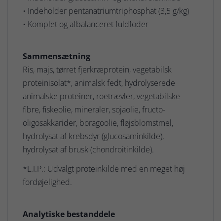
• Indeholder pentanatriumtriphosphat (3,5 g/kg)
• Komplet og afbalanceret fuldfoder
Sammensætning
Ris, majs, tørret fjerkræprotein, vegetabilsk
proteinisolat*, animalsk fedt, hydrolyserede
animalske proteiner, roetrævler, vegetabilske
fibre, fiskeolie, mineraler, sojaolie, fructo-
oligosakkarider, boragoolie, fløjsblomstmel,
hydrolysat af krebsdyr (glucosaminkilde),
hydrolysat af brusk (chondroitinkilde).
*L.I.P.: Udvalgt proteinkilde med en meget høj
fordøjelighed.
Analytiske bestanddele