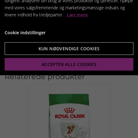
fungere, analysere din brug af vores produkter og tjenester, hjælpe
Fodringsanvisning
med vores salgsfremmende og marketingsmæssige indsats og
Se fodertabel på pakken.
levere indhold fra tredjeparter.
Læs mere
Batch- og fabriksregistreringsnummer samt
udløbsdato: Se emballagen.
Cookie indstillinger
Opbevares køligt og tørt.
KUN NØDVENDIGE COOKIES
ACCEPTER ALLE COOKIES
Relaterede produkter