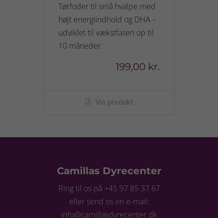
Tørfoder til små hvalpe med
højt energiindhold og DHA –
udviklet til vækstfasen op til
10 måneder.
199,00 kr.
Vis produkt
Camillas Dyrecenter
Ring til os på +45 97 85 37 67
eller send os en e-mail:
info@camillasdyrecenter.dk