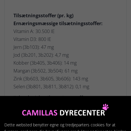
Tilsætningsstoffer (pr. kg)
Ernæringsmæssige tilsætningsstoffer:
Vitamin A: 30.500 IE
Vitamin D3: 800 IE
Jern (3b103): 47 mg
Jod (3b201, 3b202): 4,7 mg
Kobber (3b405, 3b406): 14 mg
Mangan (3b502, 3b504): 61 mg
Zink (3b603, 3b605, 3b606): 143 mg
Selen (3b801, 3b811, 3b812): 0,1 mg
Teknologiske tilsætningsstoffer:
Clinoptilolit af sedimentær oprindelse: 10 g
Konserveringsmidler – Antioxidanter.
Dette websted benytter egne og tredjeparters cookies for at