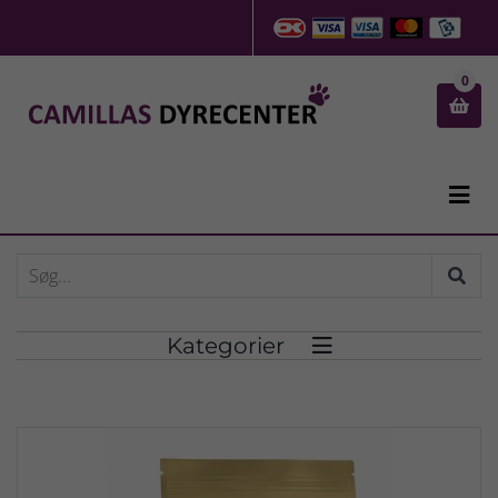
0


Kategorier
