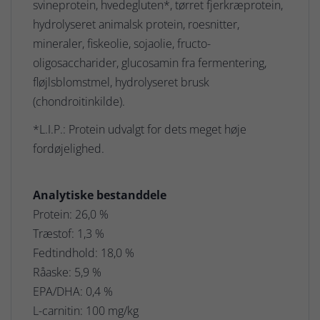
svineprotein, hvedegluten*, tørret fjerkræprotein,
hydrolyseret animalsk protein, roesnitter,
mineraler, fiskeolie, sojaolie, fructo-
oligosaccharider, glucosamin fra fermentering,
fløjlsblomstmel, hydrolyseret brusk
(chondroitinkilde).
*L.I.P.: Protein udvalgt for dets meget høje
fordøjelighed.
Analytiske bestanddele
Protein: 26,0 %
Træstof: 1,3 %
Fedtindhold: 18,0 %
Råaske: 5,9 %
EPA/DHA: 0,4 %
L-carnitin: 100 mg/kg