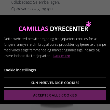
udløbsdato: Se emballagen.
Opbevares køligt og tørt.
Relaterede produkter
Dette websted benytter egne og tredjeparters cookies for at
fungere, analysere din brug af vores produkter og tjenester, hjælpe
med vores salgsfremmende og marketingsmæssige indsats og
levere indhold fra tredjeparter.
Læs mere
Cookie indstillinger
KUN NØDVENDIGE COOKIES
ACCEPTER ALLE COOKIES