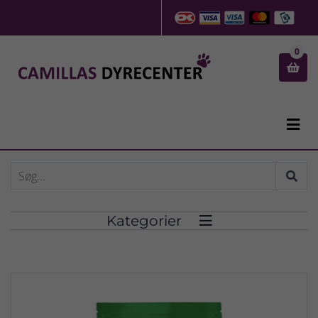
0


Kategorier
