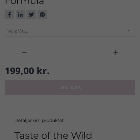
Formula


199,00 kr.
LÆG I KURV
Detaljer om produktet
Taste of the Wild