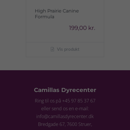
High Prairie Canine
Formula
199,00 kr.
Vis produkt
Camillas Dyrecenter
Ring til os på +45 97 85 37 67
eller send os en e-mail:
info@camillasdyrecenter.dk
Bredgade 67, 7600 Struer,