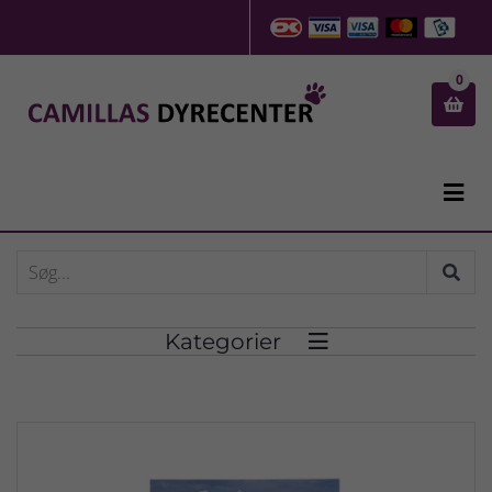
0


Kategorier
