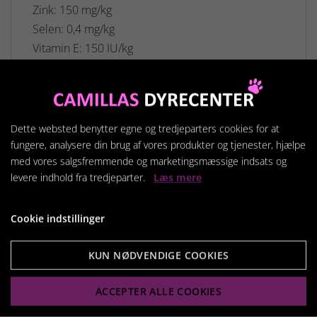
Zink: 150 mg/kg
Selen: 0,4 mg/kg
Vitamin E: 150 IU/kg
Energiindhold
Omsættelig energi: 3.600 kcal/kg (beregnet)
Dette websted benytter egne og tredjeparters cookies for at
fungere, analysere din brug af vores produkter og tjenester, hjælpe
Tilsætningsstoffer pr. kg
med vores salgsfremmende og marketingsmæssige indsats og
levere indhold fra tredjeparter.
Læs mere
Indeholder tilsatte vitaminer og sporstoffer i
henhold til producentens deklaration, herunder
vitamin E, zink og selen.
Cookie indstillinger
KUN NØDVENDIGE COOKIES
Teknologiske tilsætningsstoffer
Antioxidanter.
ACCEPTER ALLE COOKIES