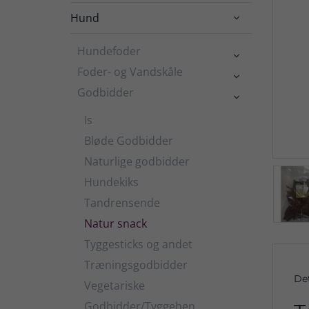
Hund

Hundefoder

Foder- og Vandskåle

Godbidder

Is
Bløde Godbidder
Naturlige godbidder
Hundekiks
Tandrensende
Natur snack
Tyggesticks og andet
Træningsgodbidder
De
Vegetariske
Godbidder/Tyggeben