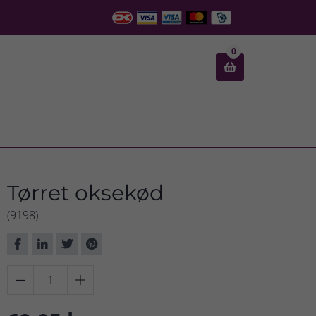
0

Tørret oksekød
(9198)

