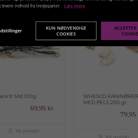
g levere indhold fra tredjeparter.
Læs mere
KUN NØDVENDIGE
ACCEPTER 
dstillinger
COOKIES
COOKI
ack'it Sild 100g
WHESCO KANINØRE
MED PELS 200 gr.
69,95 kr.
79,95 
Vis produkt
Vis produkt