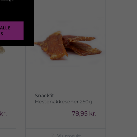
ALLE
ES
R
Snack'it
Hestenakkesener 250g
kr.
79,95 kr.
Vis produkt