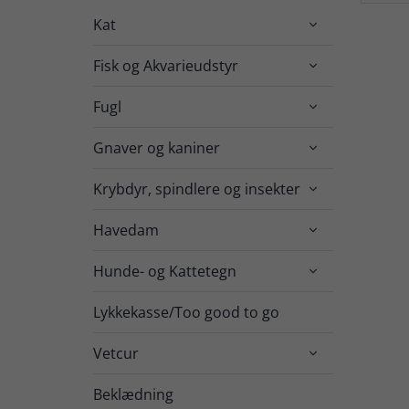
Kat

Fisk og Akvarieudstyr

Fugl

Gnaver og kaniner

Krybdyr, spindlere og insekter

Havedam

Hunde- og Kattetegn

Lykkekasse/Too good to go
Vetcur

Beklædning