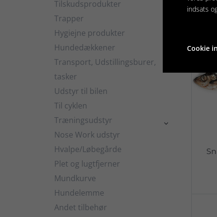
Tilskudsprodukter

indsats o
Trapper
Hygiejne produkter

Hundedækkener
Cookie in

Transport, Udstillingsburer,

tasker
Udstyr til bilen
Til cyklen
Træningsudstyr

Nose Work udstyr
Hvalpe/Løbegårde
Sn
Plet og lugtfjerner
Mundkurve
Hundelemme
Andet tilbehør