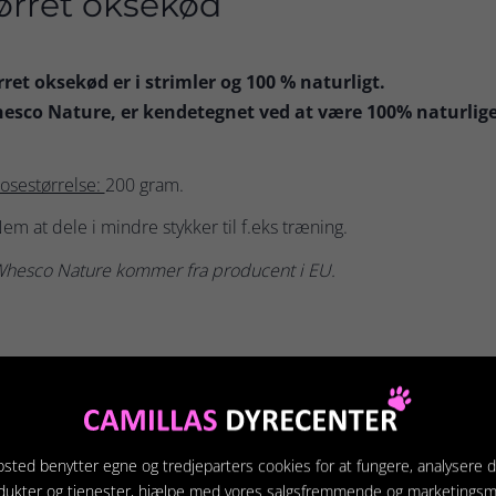
ørret oksekød
rret oksekød er i strimler og 100 % naturligt.
esco Nature, er kendetegnet ved at være 100% naturlige
osestørrelse:
200 gram.
em at dele i mindre stykker til f.eks træning.
hesco Nature kommer fra producent i EU.
terede produkter
sted benytter egne og tredjeparters cookies for at fungere, analysere d
dukter og tjenester, hjælpe med vores salgsfremmende og marketings