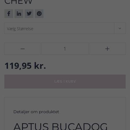
CHEW


119,95 kr.
LÆG I KURV
Detaljer om produktet
APTUS BUCADOG