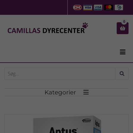
0


Kategorier
