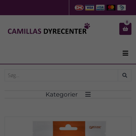
0


Kategorier
