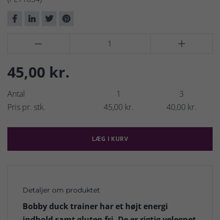


45,00 kr.
Antal
1
3
Pris pr. stk.
45,00 kr.
40,00 kr.
LÆG I KURV
Detaljer om produktet
Bobby duck trainer har et højt energi
indhold samt gluten fri. De er rigtig velegnet