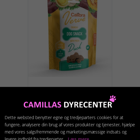
Calibra Dog Verve
Crunchy Snack And, 150
g.
39,95 kr.
Dette websted benytter egne og tredjeparters cookies for at
fungere, analysere din brug af vores produkter og tjenester, hjælpe
med vores salgsfremmende og marketingsmæssige indsats og
levere indhold fra tredjeparter.
Læs mere