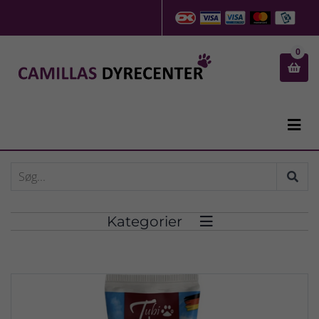
0


Kategorier
