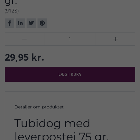
gr.
(9128)


29,95 kr.
LÆG I KURV
Detaljer om produktet
Tubidog med
leverpostej 75 gr.