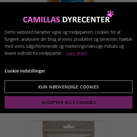
Dette websted benytter egne og tredjeparters cookies for at
fungere, analysere din brug af vores produkter og tjenester, hjælpe
med vores salgsfremmende og marketingsmæssige indsats og
levere indhold fra tredjeparter.
Læs mere
Calibra Dog Verve
Crunchy Snack Laks, 150
g.
Cookie indstillinger
39,95 kr.
KUN NØDVENDIGE COOKIES
ACCEPTER ALLE COOKIES
Vis produkt